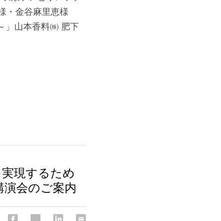
様・金谷麻里恵様　
～」山本香料㈱ 肥下
を実現するため
講演会のご案内