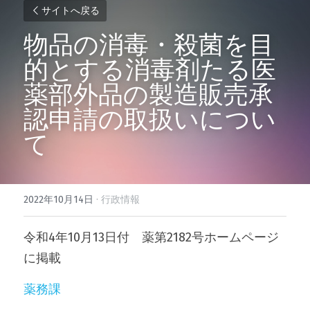
サイトへ戻る
物品の消毒・殺菌を目
的とする消毒剤たる医
薬部外品の製造販売承
認申請の取扱いについ
て
2022年10月14日
·
行政情報
令和4年10月13日付　薬第2182号ホームページ
に掲載
薬務課